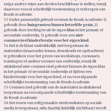
enige andere wijze aan derden beschikbaar te stellen, tenzij
daarvoor vooraf schriftelijk toestemming is verkregen van
Brush Academie.
7.3 Onder
persoonlijk gebruik
verstaat de Brush Academie: 1)
gebruik door
huisgenoten
binnen hetzelfde gezin
, 2)
gebruik door leerlingen uit de eigen
klas
in het primair of
secundair onderwijs, 3) gebruik voor een
niet-
commercieel kinderfeestje voor het eigen kind
.
7.4 Het is de klant nadrukkelijk niet toegestaan de
materialen (waaronder lessen, downloads en opdrachten)
te gebruiken voor het geven van workshops, cursussen,
trainingen of andere vormen van onderwijs, tenzij dit
uitsluitend niet-commercieel gebeurt binnen de eigen klas
in het primair of secundair onderwijs of tijdens een
kinderfeestje voor het eigen kind, of na voorafgaande
schriftelijke toestemming van de Brush Academie.
7.5 Commercieel gebruik van de materialen is uitsluitend
toegestaan na voorafgaande schriftelijke toestemming van
de Brush Academie.
7.6 Het tonen van zelfgemaakte eindresultaten op sociale
media is toegestaan, mits daarbij duidelijk (zichtbaar) wordt