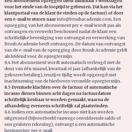
Een abonnement opzeggen dient minimaal 5 werkdagen
voor het einde van de looptijd te gebeuren. Dat kan via het
klantportaal van de klant (te vinden op de factuur) of door
een e-mail te sturen naar
info@brushacademie.com
.
Een
opzegging van het abonnement per e-mail wordt pas als
ontvangen en verwerkt beschouwd nadat de klant een
schriftelijke bevestiging van ontvangst en verwerking van
Brush Academie heeft ontvangen. De datum van ontvangst
van de e-mail van de opzegging door Brush Academie geldt
als leidend voor de opzegtermijn.
8.4 Het abonnement wordt automatisch verlengd met de
duur van één maand, kwartaal of jaar (afhankelijk van de
gekozen betaling), tenzij er tijdig wordt opgezegd met
inachtneming van de hierboven vermelde opzegtermijn.
8.5 Eventuele klachten over de factuur of automatische
incasso dienen binnen acht dagen na factuurdatum
schriftelijk kenbaar te worden gemaakt, waarna de
afhandeling eveneens schriftelijk zal plaatsvinden.
8.6 Indien een automatische incasso niet kan worden
uitgevoerd (bijvoorbeeld vanwege onvoldoende saldo of
een gesloten rekening), ontvangt u een automatische
herinnering per e-mail.